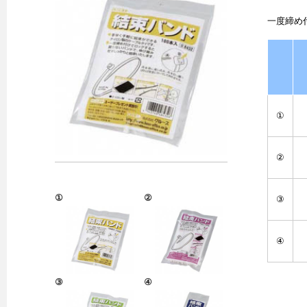
一度締め
①
②
①
②
③
④
③
④