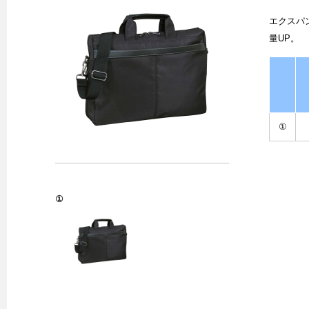
エクスパ
量UP。
①
①