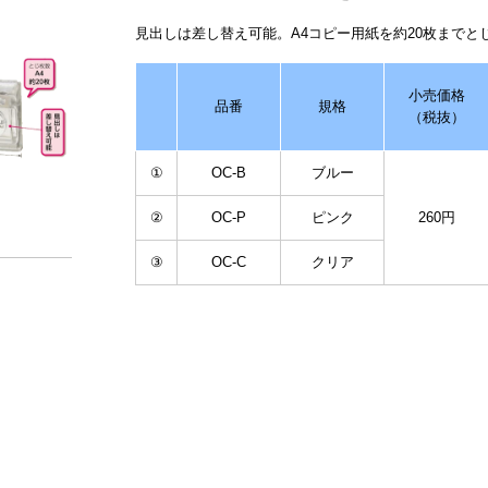
見出しは差し替え可能。A4コピー用紙を約20枚までと
小売価格
品番
規格
（税抜）
①
OC-B
ブルー
②
OC-P
ピンク
260円
③
OC-C
クリア