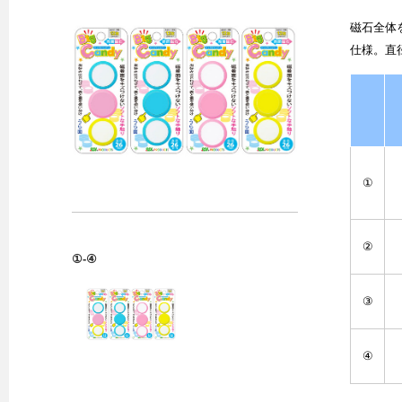
磁石全体
仕様。直
①
②
①-④
③
④