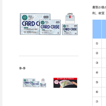
書類が曲
利。材質
①
②
③
③-⑤
④
⑤
⑥
⑦