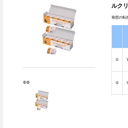
ルク
発想の転
①
①②
②