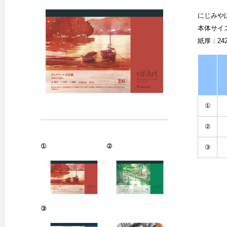
にじみや
本体サイズ
紙厚：242
①
②
①
②
③
③