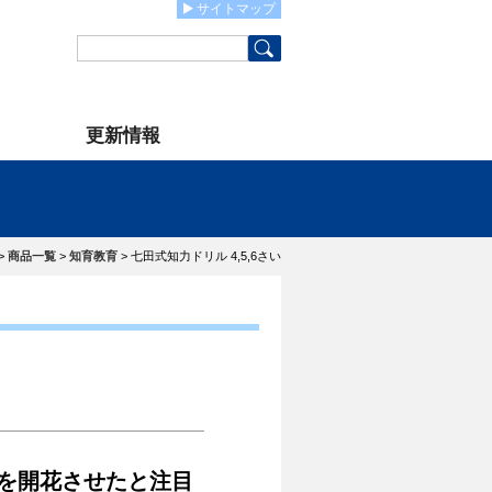
サイトマップ
更新情報
>
商品一覧
>
知育教育
>
七田式知力ドリル 4,5,6さい
を開花させたと注目