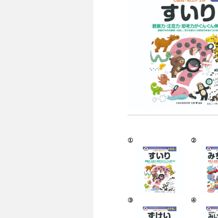
①
②
③
④