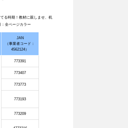
育てる時期！教材に親しませ、机
容：全ページカラー
JAN
（事業者コード：
4562124）
773391
773407
773773
773193
773209