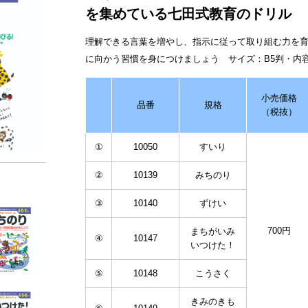
を集めている七田式教育のドリル
理解できる言葉を増やし、指示に従って取り組む力を
に向かう習慣を身につけましょう サイズ：B5判・内
小売価格
品番
規格
（税抜）
①
10050
すいり
②
10139
みちのり
③
10140
ずけい
700円
まちがいみ
④
10147
いつけた！
⑤
10148
こうさく
きみのきも