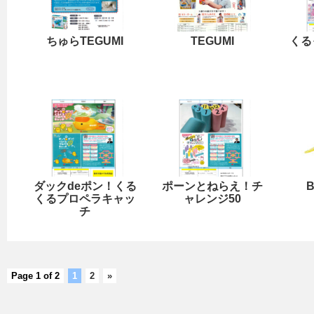
ちゅらTEGUMI
TEGUMI
くる
ダックdeポン！くる
ポーンとねらえ！チ
くるプロペラキャッ
ャレンジ50
チ
Page 1 of 2
1
2
»